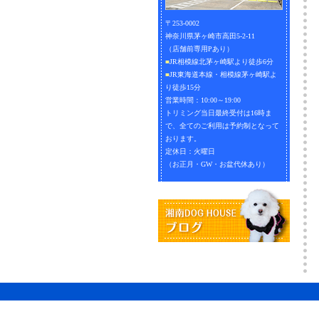
〒253-0002
神奈川県茅ヶ崎市高田5-2-11
（店舗前専用Pあり）
■
JR相模線北茅ヶ崎駅より徒歩6分
■
JR東海道本線・相模線茅ヶ崎駅よ
り徒歩15分
営業時間：10:00～19:00
トリミング当日最終受付は16時ま
で、全てのご利用は予約制となって
おります。
定休日：火曜日
（お正月・GW・お盆代休あり）