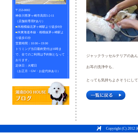
〒253-0002
神奈川県茅ヶ崎市高田5-2-11
（店舗前専用Pあり）
■
JR相模線北茅ヶ崎駅より徒歩6分
■
JR東海道本線・相模線茅ヶ崎駅よ
り徒歩15分
営業時間：10:00～19:00
トリミング当日最終受付は16時ま
で、全てのご利用は予約制となって
ジャックラッセルテリアのあん
おります。
定休日：火曜日
お耳の洗浄中も、
（お正月・GW・お盆代休あり）
とっても気持ちよさそうにして
Copyright (C) 2012